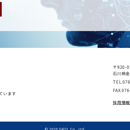
〒920-0
石川県
TEL.076
FAX.076
ています
採用情
© 2020 SATO. Co., Ltd.